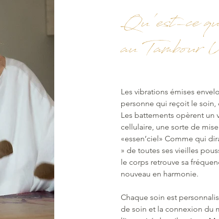
Qu'est-ce qu
au Tambour U
Les vibrations émises envel
personne qui reçoit le soin,
Les battements opèrent un v
cellulaire, une sorte de mise
«essen’ciel» Comme qui dirai
» de toutes ses vieilles pou
le corps retrouve sa fréquen
nouveau en harmonie.
Chaque soin est personnalis
de soin et la connexion du