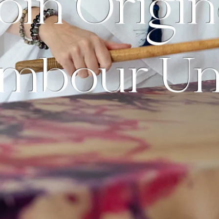
oin Origin
mbour Un