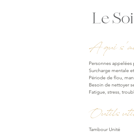
Le So
A qui s'ad
Personnes appelées p
Surcharge mentale e
Période de flou, ma
Besoin de nettoyer s
Fatigue, stress, trou
Outils util
Tambour Unité