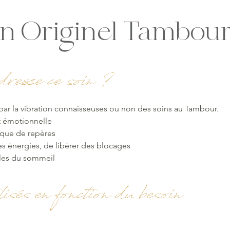
in Originel Tambour
resse ce soin ?
ar la vibration connaisseuses ou non des soins au Tambour.
t émotionnelle
nque de repères
es énergies, de libérer des blocages
bles du sommeil
isés en fonction du besoin