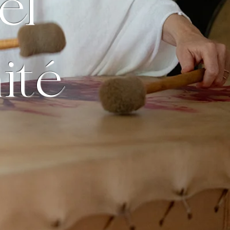
el
ité