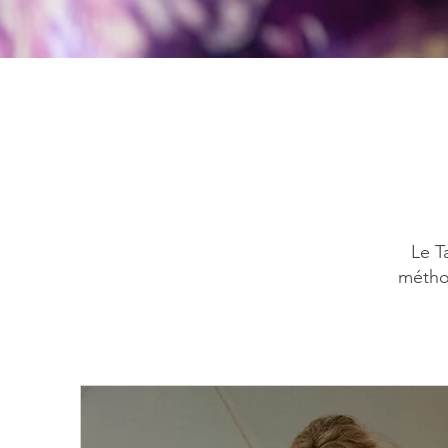
Le T
méthod