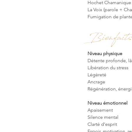
Hochet Chamanique
La Voix (parole + Chan
Fumigation de plantes
Bienfaits
Niveau physique
Détente profonde, lâ
Libération du stress
Légèreté
Ancrage
Régénération, énergie
Niveau émotionnel
Apaisement
Silence mental
Clarté d’esprit
Espoir, motivation, re