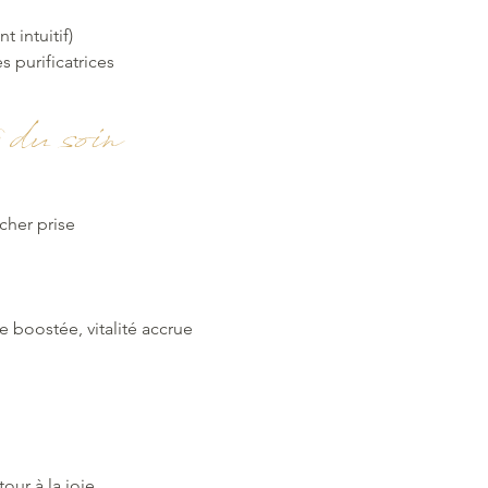
t intuitif)
 purificatrices
 du soin
cher prise
 boostée, vitalité accrue
tour à la joie