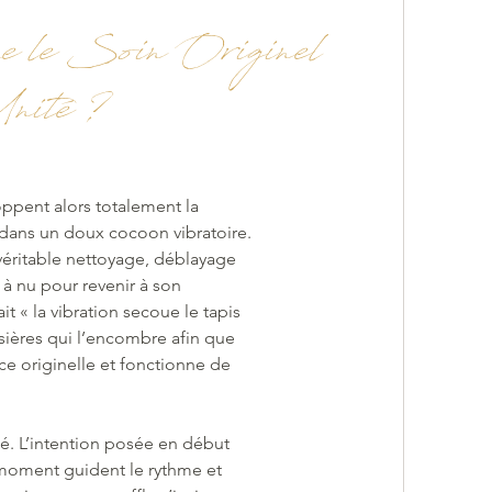
e le Soin Originel
nité ?
oppent alors totalement la
 dans un doux cocoon vibratoire.
éritable nettoyage, déblayage
 à nu pour revenir à son
t « la vibration secoue le tapis
ssières qui l’encombre afin que
ce originelle et fonctionne de
é. L’intention posée en début
 moment guident le rythme et